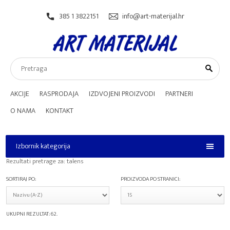
385 1 3822151
info@art-materijal.hr
AKCIJE
RASPRODAJA
IZDVOJENI PROIZVODI
PARTNERI
O NAMA
KONTAKT
Izbornik kategorija
Izbornik kategorija
Rezultati pretrage za:
talens
SORTIRAJ PO:
PROIZVODA PO STRANICI:
UKUPNI REZULTAT: 62.