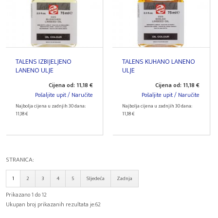
TALENS IZBIJELJENO
TALENS KUHANO LANENO
LANENO ULJE
ULJE
Cijena od: 11,18 €
Cijena od: 11,18 €
Pošaljite upit / Naručite
Pošaljite upit / Naručite
Najbolja cijena u zadnjih 30 dana:
Najbolja cijena u zadnjih 30 dana:
11,18 €
11,18 €
STRANICA:
1
2
3
4
5
Sljedeća
Zadnja
Prikazano 1 do 12
Ukupan broj prikazanih rezultata je:62