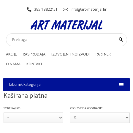
385 1 3822151
info@art-materijal.hr
AKCIJE
RASPRODAJA
IZDVOJENI PROIZVODI
PARTNERI
O NAMA
KONTAKT
Izbornik kategorija
Izbornik kategorija
Kaširana platna
SORTIRAJ PO:
PROIZVODA PO STRANICI: