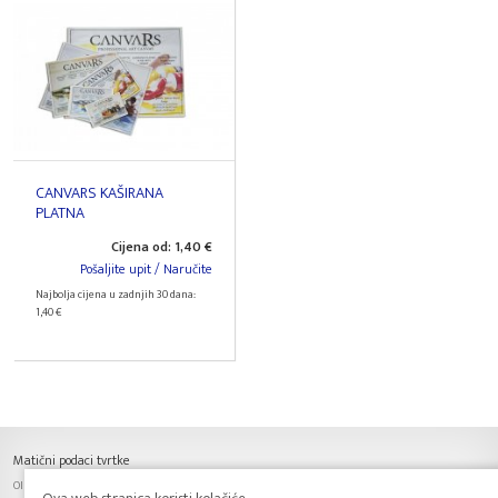
CANVARS KAŠIRANA
PLATNA
Cijena od: 1,40 €
Pošaljite upit / Naručite
Najbolja cijena u zadnjih 30 dana:
1,40 €
Matični podaci tvrtke
OIB: 63701153601, IBAN: HR6425030071100061993,