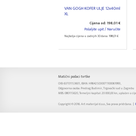
VAN GOGH KOFER ULJE 12x40ml
XL
Cijena od: 198,01 €
Pošaljite upit / Naručite
Najbolja cijena u zadnjih 30 dana: 198,01 €
Matični podaci tvrtke
OIB: 63701153601, IBAN: HR6425030071100061993,
Odgovorna osoba: Predrag Budimir, Trgovački sud u Zagrebu
MBS: 080115620, Temeljni kapital: 20 000,00 kn, uplaćen u cije
Copyright © 2016. Art materijal d.o.o., Sva prava pridržana. |