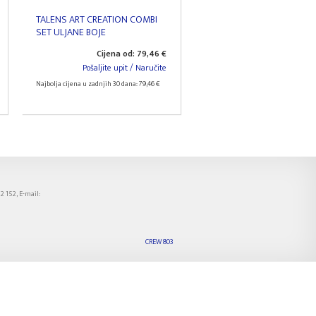
TALENS ART CREATION COMBI
SET ULJANE BOJE
Cijena od: 79,46 €
Pošaljite upit / Naručite
Najbolja cijena u zadnjih 30 dana: 79,46 €
22 152, E-mail:
CREW 803