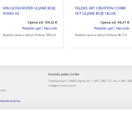
VAN GOGH KOFER ULJANE BOJE
TALENS ART CREATION COMBI
10X40 ml
SET ULJANE BOJE I BLOK
Cijena od: 139,52 €
Cijena od: 46,57 €
Pošaljite upit / Naručite
Pošaljite upit / Naručite
Najbolja cijena u zadnjih 30 dana: 139,52 €
Najbolja cijena u zadnjih 30 dana: 46,57 €
Kontakt podaci tvrtke
Trakošćanska 17, 10000 Zagreb, Tel.: + 385 1 3822 151, Fax.: + 385 1 38
info@art-materijal.hr
losti.
Postavke kolačića