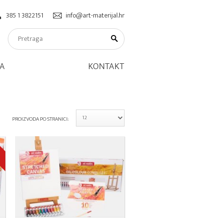
385 1 3822151
info@art-materijal.hr
A
KONTAKT
PROIZVODA PO STRANICI:
!