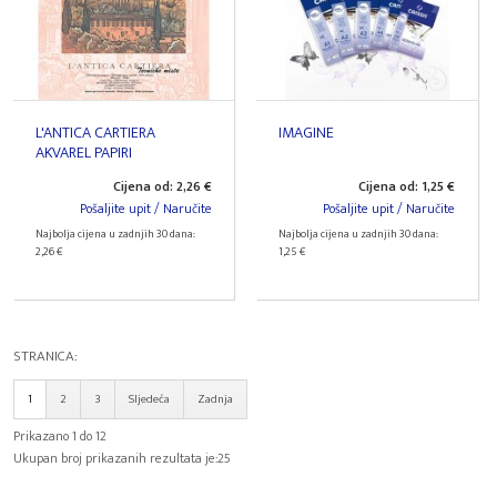
L'ANTICA CARTIERA
IMAGINE
AKVAREL PAPIRI
Cijena od: 2,26 €
Cijena od: 1,25 €
Pošaljite upit / Naručite
Pošaljite upit / Naručite
Najbolja cijena u zadnjih 30 dana:
Najbolja cijena u zadnjih 30 dana:
2,26 €
1,25 €
STRANICA:
1
2
3
Sljedeća
Zadnja
Prikazano 1 do 12
Ukupan broj prikazanih rezultata je:25