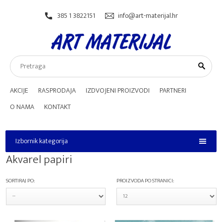
385 1 3822151
info@art-materijal.hr
AKCIJE
RASPRODAJA
IZDVOJENI PROIZVODI
PARTNERI
O NAMA
KONTAKT
Izbornik kategorija
Izbornik kategorija
Akvarel papiri
SORTIRAJ PO:
PROIZVODA PO STRANICI: