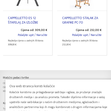
CAPPELLETTO ES 12
CAPPELLETTO STALAK ZA
ŠTAFELAJ ZA IZLOŽBE
GRAFIKE PC-70
Cijena od: 309,00 €
Cijena od: 232,00 €
Pošaljite upit / Naručite
Pošaljite upit / Naručite
Najbolja cijena u zadnjih 30 dana:
Najbolja cijena u zadnjih 30 dana:
309,00 €
232,00 €
Matični podaci tvrtke
OIB: 63701153601, IBAN: HR6425030071100061993,
Ova web stranica koristi kolačiće
Odgovorna osoba: Predrag Budimir, Trgovački sud u Zagrebu
MBS: 080115620, Temeljni kapital: 20 000,00 kn, uplaćen u cijelosti.
Kolačiće koristimo za prilagođavanje sadržaja i oglasa, za pružanje značajki
društvenih medija i za analizu prometa. Također dijelimo informacije o vašoj
upotrebi naše web-lokacije s našim društvenim medijima, oglašivačkim i
Kontakt podaci tvrtke
analitičkim partnerima koji ih mogu kombinirati s drugim informacijama koje
Trakošćanska 17, 10000 Zagreb, Tel.: + 385 1 3822 151, Fax.: + 385 1 3822 152, E-mail: info@art-