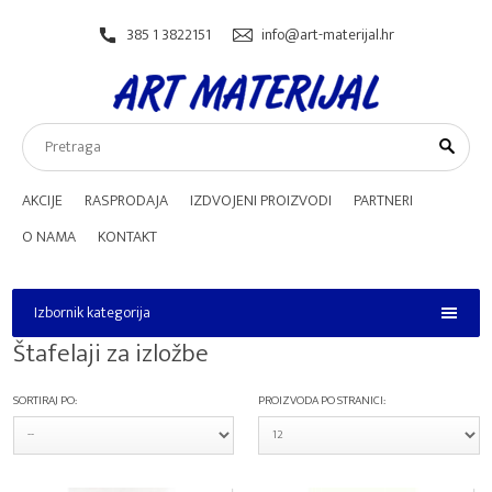
385 1 3822151
info@art-materijal.hr
AKCIJE
RASPRODAJA
IZDVOJENI PROIZVODI
PARTNERI
O NAMA
KONTAKT
Izbornik kategorija
Izbornik kategorija
Štafelaji za izložbe
SORTIRAJ PO:
PROIZVODA PO STRANICI: