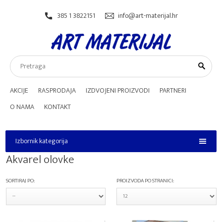
385 1 3822151
info@art-materijal.hr
AKCIJE
RASPRODAJA
IZDVOJENI PROIZVODI
PARTNERI
O NAMA
KONTAKT
Izbornik kategorija
Izbornik kategorija
Akvarel olovke
SORTIRAJ PO:
PROIZVODA PO STRANICI: