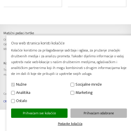
Matični podaci tvrtke
OIB: 63701153601, IBAN: HR6425030071100061993,
Ova web stranica koristi kolačiće
Odgovorna osoba: Predrag Budimir, Trgovački sud u Zagrebu
MBS: 080115620, Temeljni kapital: 20 000,00 kn, uplaćen u cijelosti.
Kolačiće koristimo za prilagođavanje sadržaja i oglasa, za pružanje značajki
društvenih medija i za analizu prometa. Također dijelimo informacije o vašoj
upotrebi naše web-lokacije s našim društvenim medijima, oglašivačkim i
Kontakt podaci tvrtke
analitičkim partnerima koji ih mogu kombinirati s drugim informacijama koje
Trakošćanska 17, 10000 Zagreb, Tel.: + 385 1 3822 151, Fax.: + 385 1 3822 152, E-mail: info@art-
ste im dali ili koje ste prikupili iz upotrebe svojih usluga.
materijal.hr
Nužne
Socijalne mreže
Analitika
Marketing
Copyright © 2016. Art materijal d.o.o., Sva prava pridržana. |
Postavke kolačića
Ostalo
CREW 803
Prihvaćam sve kolačiće
Prihvaćam odabrane
Postavke kolačića