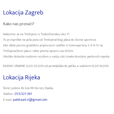
Lokacija Zagreb
Kako nas pronaći?
Nalazimo se na Trešnjevci u Trakošćanskoj ulici 17.
To je otprilike na pola puta od Trešnjevačkog placa do Doma sportova.
Ako idete javnim gradskim prijevozom izađite iz tramvaja broj 3, 9 ili 12 na
Trešnjevačkom placu i idite prema sjeveru cca 400m.
Ukoliko dolazite osobnim vozilom u našoj ulici imate dovoljno parkirnih mjesta.
RADNO VRIJEME: 8,00-20,00h od ponedjeljka do petka, a subotom 8,00-14,00h.
Lokacija Rijeka
Šime Ljubića 4b (iza RK Korzo), Rijeka,
051/321-361
Telefon:
paletaart.ri@gmail.com
E-mail: