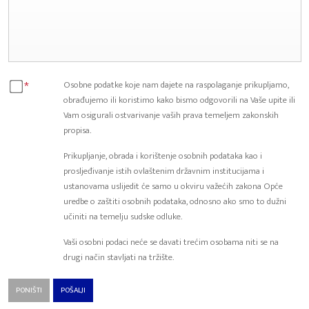
*
Osobne podatke koje nam dajete na raspolaganje prikupljamo,
obrađujemo ili koristimo kako bismo odgovorili na Vaše upite ili
Vam osigurali ostvarivanje vaših prava temeljem zakonskih
propisa.
Prikupljanje, obrada i korištenje osobnih podataka kao i
prosljeđivanje istih ovlaštenim državnim institucijama i
ustanovama uslijedit će samo u okviru važećih zakona Opće
uredbe o zaštiti osobnih podataka, odnosno ako smo to dužni
učiniti na temelju sudske odluke.
Vaši osobni podaci neće se davati trećim osobama niti se na
drugi način stavljati na tržište.