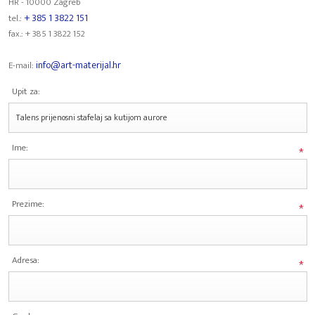
HR - 10000 Zagreb
+ 385 1 3822 151
tel.:
fax.: + 385 1 3822 152
info@art-materijal.hr
E-mail:
Upit za:
Ime:
*
Prezime:
*
Adresa:
*