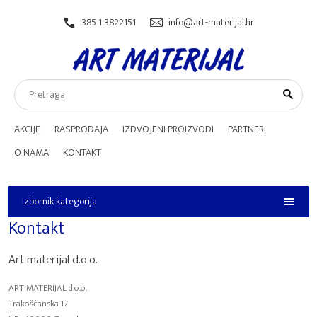
385 1 3822151
info@art-materijal.hr
AKCIJE
RASPRODAJA
IZDVOJENI PROIZVODI
PARTNERI
O NAMA
KONTAKT
Izbornik kategorija
Izbornik kategorija
Kontakt
Art materijal d.o.o.
ART MATERIJAL d.o.o.
Trakošćanska 17