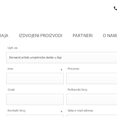
DAJA
IZDVOJENI PROIZVODI
PARTNERI
O NAM
Upit za:
Ime:
Prezime:
*
Grad:
Poštanski broj:
Kontakt broj:
Vaša e-mail adresa:
*