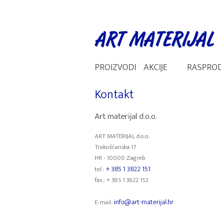
PROIZVODI
AKCIJE
RASPRO
Kontakt
Art materijal d.o.o.
ART MATERIJAL d.o.o.
Trakošćanska 17
HR - 10000 Zagreb
+ 385 1 3822 151
tel.:
fax.: + 385 1 3822 152
info@art-materijal.hr
E-mail: