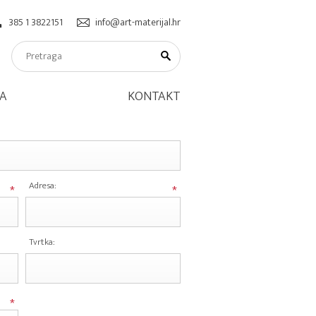
385 1 3822151
info@art-materijal.hr
A
KONTAKT
Adresa:
*
*
Tvrtka:
*