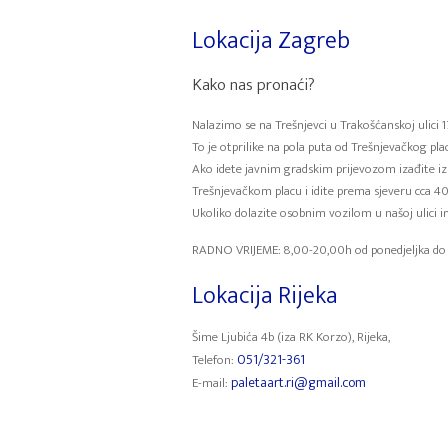
Lokacija Zagreb
Kako nas pronaći?
Nalazimo se na Trešnjevci u Trakošćanskoj ulici 17
To je otprilike na pola puta od Trešnjevačkog pl
Ako idete javnim gradskim prijevozom izađite iz t
Trešnjevačkom placu i idite prema sjeveru cca 
Ukoliko dolazite osobnim vozilom u našoj ulici i
RADNO VRIJEME: 8,00-20,00h od ponedjeljka do 
Lokacija Rijeka
Šime Ljubića 4b (iza RK Korzo), Rijeka,
051/321-361
Telefon:
paletaart.ri@gmail.com
E-mail: