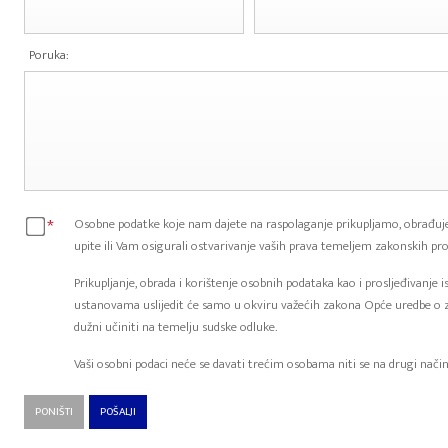
Poruka:
*
Osobne podatke koje nam dajete na raspolaganje prikupljamo, obrađuje
upite ili Vam osigurali ostvarivanje vaših prava temeljem zakonskih pro
Prikupljanje, obrada i korištenje osobnih podataka kao i prosljeđivanje 
ustanovama uslijedit će samo u okviru važećih zakona Opće uredbe o 
dužni učiniti na temelju sudske odluke.
Vaši osobni podaci neće se davati trećim osobama niti se na drugi način s