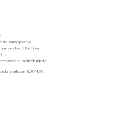
.
aca do Doma sportova.
ramvaja broj 3, 9 ili 12 na
400m.
mate dovoljno parkirnih mjesta.
petka, a subotom 8,00-14,00h.