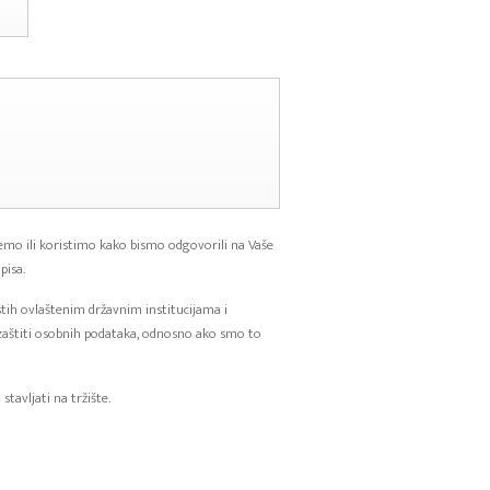
mo ili koristimo kako bismo odgovorili na Vaše
pisa.
istih ovlaštenim državnim institucijama i
zaštiti osobnih podataka, odnosno ako smo to
tavljati na tržište.