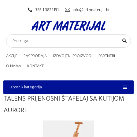
385 1 3822151
info@art-materijal.hr
AKCIJE
RASPRODAJA
IZDVOJENI PROIZVODI
PARTNERI
O NAMA
KONTAKT
Izbornik kategorija
Izbornik kategorija
TALENS PRIJENOSNI ŠTAFELAJ SA KUTIJOM
AURORE