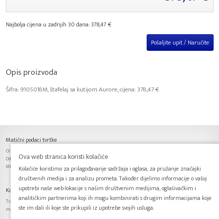
Najbolja cijena u zadnjih 30 dana: 378,47 €
Pošaljite upit / Naručite
Opis proizvoda
Šifra: 9105018M, štafelaj sa kutijom Aurore, cijena: 378,47 €
Matični podaci tvrtke
OIB: 63701153601, IBAN: HR6425030071100061993,
Ova web stranica koristi kolačiće
Odgovorna osoba: Predrag Budimir, Trgovački sud u Zagrebu
MBS: 080115620, Temeljni kapital: 20 000,00 kn, uplaćen u cijelosti.
Kolačiće koristimo za prilagođavanje sadržaja i oglasa, za pružanje značajki
društvenih medija i za analizu prometa. Također dijelimo informacije o vašoj
upotrebi naše web-lokacije s našim društvenim medijima, oglašivačkim i
Kontakt podaci tvrtke
analitičkim partnerima koji ih mogu kombinirati s drugim informacijama koje
Trakošćanska 17, 10000 Zagreb, Tel.: + 385 1 3822 151, Fax.: + 385 1 3822 152, E-mail: info@art-
ste im dali ili koje ste prikupili iz upotrebe svojih usluga.
materijal.hr