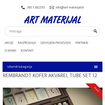
385 1 3822151
info@art-materijal.hr
AKCIJE
RASPRODAJA
IZDVOJENI PROIZVODI
PARTNERI
O NAMA
KONTAKT
Izbornik kategorija
Izbornik kategorija
REMBRANDT KOFER AKVAREL TUBE SET 12
Novo!