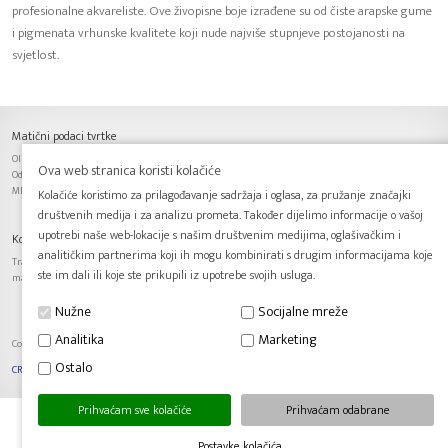
profesionalne akvareliste. Ove živopisne boje izrađene su od čiste arapske gume
i pigmenata vrhunske kvalitete koji nude najviše stupnjeve postojanosti na
svjetlost.
Matični podaci tvrtke
OIB: 63701153601, IBAN: HR6425030071100061993,
Ova web stranica koristi kolačiće
Odgovorna osoba: Predrag Budimir, Trgovački sud u Zagrebu
MBS: 080115620, Temeljni kapital: 20 000,00 kn, uplaćen u cijelosti.
Kolačiće koristimo za prilagođavanje sadržaja i oglasa, za pružanje značajki
društvenih medija i za analizu prometa. Također dijelimo informacije o vašoj
upotrebi naše web-lokacije s našim društvenim medijima, oglašivačkim i
Kontakt podaci tvrtke
analitičkim partnerima koji ih mogu kombinirati s drugim informacijama koje
Trakošćanska 17, 10000 Zagreb, Tel.: + 385 1 3822 151, Fax.: + 385 1 3822 152, E-mail: info@art-
ste im dali ili koje ste prikupili iz upotrebe svojih usluga.
materijal.hr
Nužne
Socijalne mreže
Analitika
Marketing
Copyright © 2016. Art materijal d.o.o., Sva prava pridržana. |
Postavke kolačića
Ostalo
CREW 803
Prihvaćam sve kolačiće
Prihvaćam odabrane
Postavke kolačića