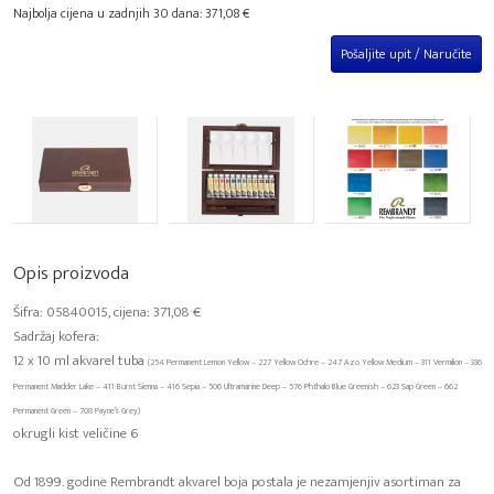
Najbolja cijena u zadnjih 30 dana: 371,08 €
Pošaljite upit / Naručite
Opis proizvoda
Šifra: 05840015, cijena: 371,08 €
Sadržaj kofera:
12 x 10 ml akvarel tuba
(254 Permanent Lemon Yellow – 227 Yellow Ochre – 247 Azo Yellow Medium – 311 Vermilion – 336
Permanent Madder Lake – 411 Burnt Sienna – 416 Sepia – 506 Ultramarine Deep – 576 Phthalo Blue Greenish – 623 Sap Green – 662
Permanent Green – 708 Payne’s Grey)
okrugli kist veličine 6
Od 1899. godine Rembrandt akvarel boja postala je nezamjenjiv asortiman za